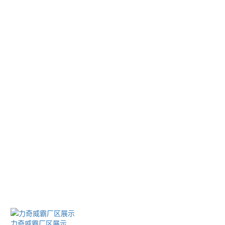
力奇威霸厂区展示