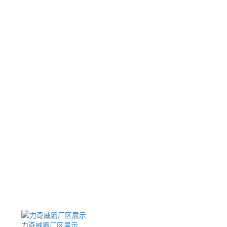
力奇威霸厂区展示